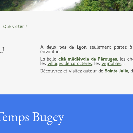
Que visiter ?
U
A deux pas de Lyon
seulement partez à 
envoûtant.
La belle
cité médiévale de Pérouges
, les c
les
villages de caractères
, les
vignobles
...
Découvrez et visitez autour de
Sainte Julie
,
d
 Temps Bugey