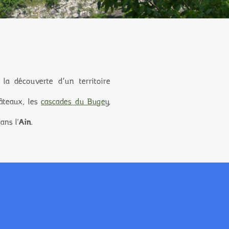
la découverte d’un territoire
hâteaux, les
cascades du Buge
y,
ans l'
Ain
.