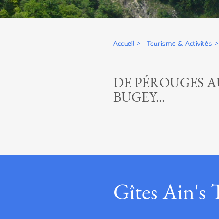
Accueil
Tourisme & Activités
DE PÉROUGES A
BUGEY...
Gîtes Ain's