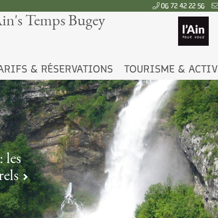
06 72 42 22 56
Ain's Temps Bugey
ARIFS & RÉSERVATIONS
TOURISME & ACTIV
 les
rels