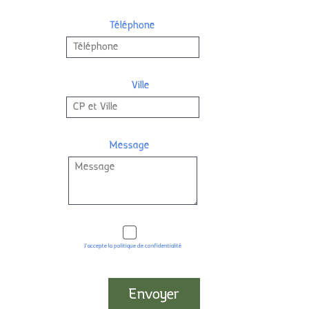
TOURISME & ACTIVITÉS
Téléphone
OÙ S'AMUSER ?
Ville
QUE VISITER ?
OÙ DÉGUSTER ?
Message
CONTACT & ACCÈS
J'accepte la politique de confidentialité