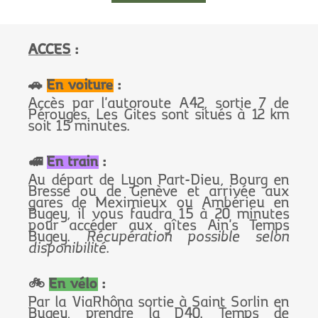
ACCES
:
🚗
En voiture
:
Accès par l'autoroute A42, sortie 7 de
Pérouges. Les Gites sont situés à 12 km
soit 15 minutes.
🚅
En train
:
Au départ de Lyon Part-Dieu, Bourg en
Bresse ou de Genève et arrivée aux
gares de Meximieux ou Ambérieu en
Bugey, il vous faudra 15 à 20 minutes
pour accéder aux
gîtes Ain's Temps
Bugey.
Récupération possible selon
disponibilité
.
🚲
En vélo
:
Par la ViaRhôna sortie à Saint Sorlin en
Bugey, prendre la D40. Temps de