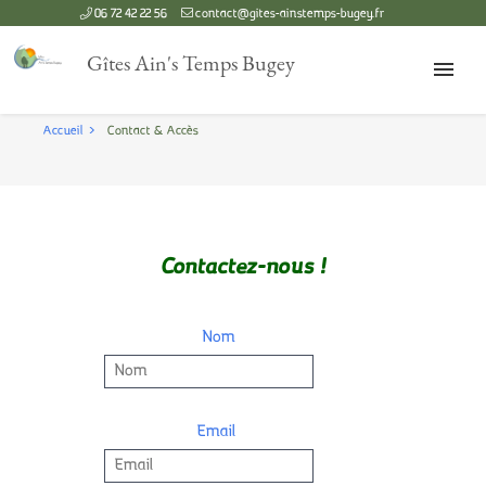
06 72 42 22 56
contact@gites-ainstemps-bugey.fr
Gîtes Ain's Temps Bugey
Accueil
Contact & Accès
ACCUEIL
NOS GÎTES
Contactez-nous !
GÎTE LE LUIZET
Nom
GÎTE CHARABOTTE
TARIFS & RÉSERVATIONS
Email