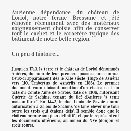
PRESTATIONS
Ancienne dépendance du château de
Loriol, notre ferme Bressane et été
rénovée récemment avec des matériaux
TABLE D'HÔTES
soigneusement choisis afin de conserver
tout le cachet et le caractère typique des
bâtiment de notre belle région.
COURS DE CUISINE
Un peu d'histoire...
MASSAGE
Jusqu'en 1743, la terre et le château de Loriol dénommés
Anières, du nom de leur premiers possesseurs connus.
RÉSERVATION
Ceux-ci apparaissent dès le XIIe siècle (Hugo de Asnéria
vers 110, Umbertus de Asnériis en 1186). Le premier
document connu faisant mention d'un château est un
acte du Comte Aimé de Savoie, daté de 1306, autorisant
A VOIR/A FAIRE
Guérric de Sachins, tenant du fief d'Anières "à tenir
maison-forte". En 1442, le duc Louis de Savoie donne
autorisation à Galois de Sachins "de faire élever une tour
outre les trois qui étaient déjà". Il semble donc que le
MANIFESTATIONS
château prenne son plan définitif, tel que le représentent
les documents ultérieurs, au milieu du XVe (donjon et
trois tours).