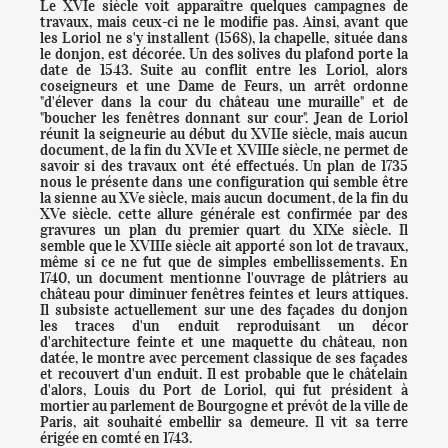
Le XVIe siècle voit apparaître quelques campagnes de
VISITES
travaux, mais ceux-ci ne le modifie pas. Ainsi, avant que
les Loriol ne s'y installent (1568), la chapelle, située dans
le donjon, est décorée. Un des solives du plafond porte la
date de 1543. Suite au conflit entre les Loriol, alors
PRODUCTEURS LOCAUX
coseigneurs et une Dame de Feurs, un arrêt ordonne
"d'élever dans la cour du château une muraille" et de
"boucher les fenêtres donnant sur cour". Jean de Loriol
CONTACT/ACCÈS
réunit la seigneurie au début du XVIIe siècle, mais aucun
document, de la fin du XVIe et XVIIIe siècle, ne permet de
savoir si des travaux ont été effectués. Un plan de 1735
nous le présente dans une configuration qui semble être
la sienne au XVe siècle, mais aucun document, de la fin du
XVe siècle. cette allure générale est confirmée par des
gravures un plan du premier quart du XIXe siècle. Il
semble que le XVIIIe siècle ait apporté son lot de travaux,
même si ce ne fut que de simples embellissements. En
1740, un document mentionne l'ouvrage de plâtriers au
château pour diminuer fenêtres feintes et leurs attiques.
Il subsiste actuellement sur une des façades du donjon
les traces d'un enduit reproduisant un décor
d'architecture feinte et une maquette du château, non
datée, le montre avec percement classique de ses façades
et recouvert d'un enduit. Il est probable que le châtelain
d'alors, Louis du Port de Loriol, qui fut président à
mortier au parlement de Bourgogne et prévôt de la ville de
Paris, ait souhaité embellir sa demeure. Il vit sa terre
érigée en comté en 1743.