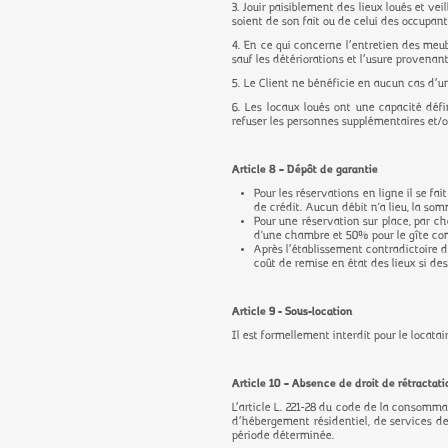
3. Jouir paisiblement des lieux loués et vei
soient de son fait ou de celui des occupant
4. En ce qui concerne l’entretien des meub
sauf les détériorations et l’usure provenan
5. Le Client ne bénéficie en aucun cas d’un
6. Les locaux loués ont une capacité défi
refuser les personnes supplémentaires et/ou 
Article 8 – Dépôt de garantie
Pour les réservations en ligne il se f
de crédit. Aucun débit n'a lieu, la som
Pour une réservation sur place, par c
d'une chambre et 50% pour le gîte com
Après l’établissement contradictoire d
coût de remise en état des lieux si de
Article 9 - Sous-location
Il est formellement interdit pour le locata
Article 10 – Absence de droit de rétractati
L’article L. 221-28 du code de la consomma
d’hébergement résidentiel, de services de 
période déterminée.