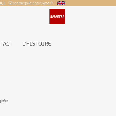
161
contact@la-charvigne.fr
TACT
L'HISTOIRE
glefort