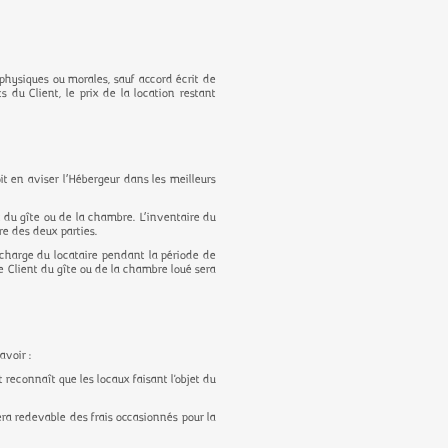
physiques ou morales, sauf accord écrit de
s du Client, le prix de la location restant
oit en aviser l’Hébergeur dans les meilleurs
t du gîte ou de la chambre. L’inventaire du
ure des deux parties.
a charge du locataire pendant la période de
le Client du gîte ou de la chambre loué sera
avoir :
 reconnaît que les locaux faisant l'objet du
 sera redevable des frais occasionnés pour la