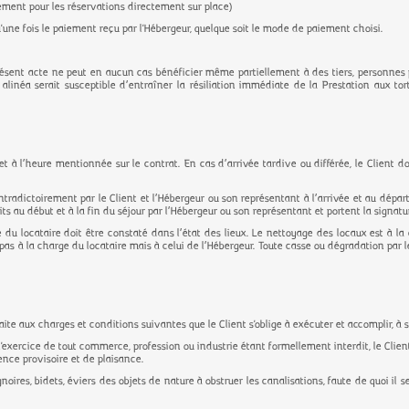
ement pour les réservations directement sur place)
u'une fois le paiement reçu par l'Hébergeur, quelque soit le mode de paiement choisi.
présent acte ne peut en aucun cas bénéficier même partiellement à des tiers, personnes 
 alinéa serait susceptible d’entraîner la résiliation immédiate de la Prestation aux tort
 et à l’heure mentionnée sur le contrat. En cas d’arrivée tardive ou différée, le Client d
radictoirement par le Client et l’Hébergeur ou son représentant à l’arrivée et au dépar
ts au début et à la fin du séjour par l’Hébergeur ou son représentant et portent la signat
vée du locataire doit être constaté dans l’état des lieux. Le nettoyage des locaux est à l
pas à la charge du locataire mais à celui de l’Hébergeur. Toute casse ou dégradation par 
ite aux charges et conditions suivantes que le Client s'oblige à exécuter et accomplir, à s
l'exercice de tout commerce, profession ou industrie étant formellement interdit, le Client
dence provisoire et de plaisance.
gnoires, bidets, éviers des objets de nature à obstruer les canalisations, faute de quoi il