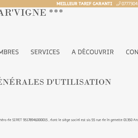
MEILLEUR TARIF GARANTI
0777304
AR'VIGNE ***
AMBRES
SERVICES
A DÉCOUVRIR
CON
ÉNÉRALES D'UTILISATION
uméro de SIRET 95178946000015 , dont le siège social est sis 55 rue de la genette 01350 An