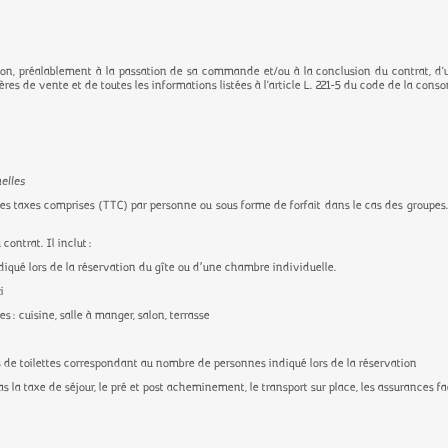
on, préalablement à la passation de sa commande et/ou à la conclusion du contrat, d'u
ères de vente et de toutes les informations listées à l'article L. 221-5 du code de la con
nelles
utes taxes comprises (TTC)
par personne ou sous forme de forfait dans le cas des groupes
ontrat. Il inclut :
diqué lors de la réservation du gîte ou d’une chambre individuelle.
i
s : cuisine, salle à manger, salon, terrasse
tes de toilettes correspondant au nombre de personnes indiqué lors de la réservation
 la taxe de séjour, le pré et post acheminement, le transport sur place, les assurances f