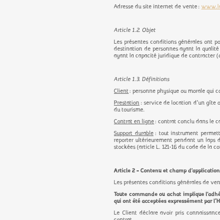
Adresse du site internet de vente :
www.la
Article 1.2. Objet
Les présentes conditions générales ont pou
destination de personnes ayant la quali
ayant la capacité juridique de contracter (
Article 1.3. Définitions
Client
: personne physique ou morale qui c
Prestation
: service de location d’un gîte o
du tourisme.
Contrat en ligne
: contrat conclu dans le ca
Support durable
: tout instrument permett
reporter ultérieurement pendant un laps d
stockées (article L. 121-16 du code de la 
Article 2 – Contenu et champ d'application
Les présentes conditions générales de vent
Toute commande ou achat implique l'adhési
qui ont été acceptées expressément par l’H
Le Client déclare avoir pris connaissanc
contrat.