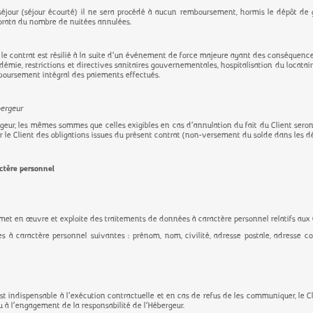
séjour (séjour écourté) il ne sera procédé à aucun remboursement, hormis le dépôt de 
 prorata du nombre de nuitées annulées.
i le contrat est résilié à la suite d’un événement de force majeure ayant des conséquences
ie, restrictions et directives sanitaires gouvernementales, hospitalisation du locataire
boursement intégral des paiements effectués.
bergeur
geur, les mêmes sommes que celles exigibles en cas d’annulation du fait du Client seront 
 le Client des obligations issues du présent contrat (non-versement du solde dans les dél
actère personnel
 met en œuvre et exploite des traitements de données à caractère personnel relatifs aux 
es à caractère personnel suivantes : prénom, nom, civilité, adresse postale, adresse co
t indispensable à l’exécution contractuelle et en cas de refus de les communiquer, le Cl
u à l’engagement de la responsabilité de l’Hébergeur.