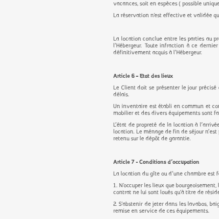
vacances, soit en espèces ( possible uniqu
La réservation n'est effective et validée q
La location conclue entre les parties au 
l’Hébergeur. Toute infraction à ce dernier
définitivement acquis à l’Hébergeur.
Article 6 – Etat des lieux
Le Client doit se présenter le jour précisé
délais.
Un inventaire est établi en commun et cont
mobilier et des divers équipements sont fai
L’état de propreté de la location à l’arri
location. Le ménage de fin de séjour n’est 
retenu sur le dépôt de garantie.
Article 7 - Conditions d’occupation
La location du gîte ou d’une chambre est fa
1. N'occuper les lieux que bourgeoisement, 
contrat ne lui sont loués qu'à titre de rési
2. S'abstenir de jeter dans les lavabos, bai
remise en service de ces équipements.