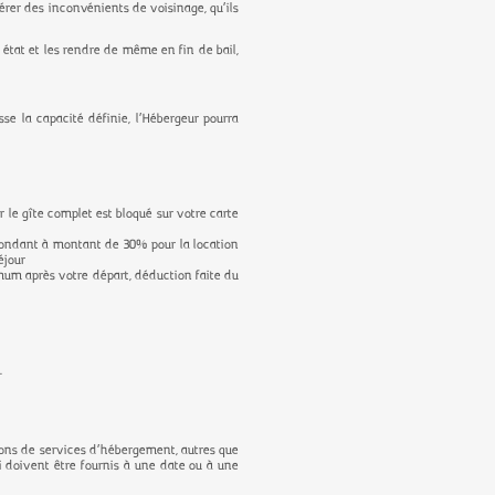
énérer des inconvénients de voisinage, qu’ils
 état et les rendre de même en fin de bail,
se la capacité définie, l’Hébergeur pourra
r le gîte complet est bloqué sur votre carte
spondant à montant de 30% pour la location
éjour
imum après votre départ, déduction faite du
n.
tions de services d’hébergement, autres que
ui doivent être fournis à une date ou à une