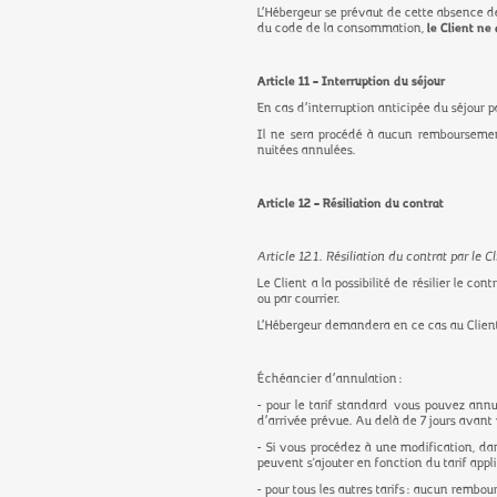
L’Hébergeur se prévaut de cette absence de 
du code de la consommation,
le Client ne
Article 11 – Interruption du séjour
En cas d’interruption anticipée du séjour par
Il ne sera procédé à aucun remboursement
nuitées annulées.
Article 12 – Résiliation du contrat
Article 12.1. Résiliation du contrat par le C
Le Client a la possibilité de résilier le co
ou par courrier.
L’Hébergeur demandera en ce cas au Client 
Échéancier d’annulation :
- pour le tarif standard vous pouvez annul
d’arrivée prévue. Au delà de 7 jours avant
- Si vous procédez à une modification, dan
peuvent s'ajouter en fonction du tarif appl
- pour tous les autres tarifs : aucun rembo