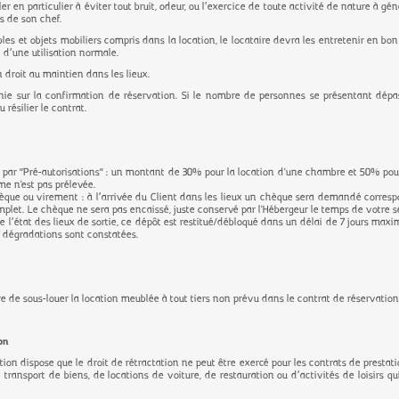
ller en particulier à éviter tout bruit, odeur, ou l’exercice de toute activité de nature à g
s de son chef.
les et objets mobiliers compris dans la location, le locataire devra les entretenir en bon
t d’une utilisation normale.
 droit au maintien dans les lieux.
nie sur la confirmation de réservation. Si le nombre de personnes se présentant dépas
résilier le contrat.
ait par "Pré-autorisations" : un montant de 30% pour la location d'une chambre et 50% pou
me n'est pas prélevée.
hèque ou virement : à l’arrivée du Client dans les lieux un chèque sera demandé corre
plet. Le chèque ne sera pas encaissé, juste conservé par l'Hébergeur le temps de votre s
e l’état des lieux de sortie, ce dépôt est restitué/débloqué dans un délai de 7 jours max
s dégradations sont constatées.
ire de sous-louer la location meublée à tout tiers non prévu dans le contrat de réservatio
on
tion dispose que le droit de rétractation ne peut être exercé pour les contrats de presta
transport de biens, de locations de voiture, de restauration ou d’activités de loisirs q