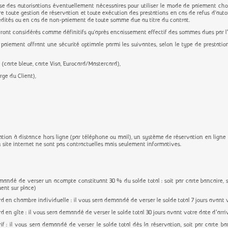
pose des autorisations éventuellement nécessaires pour utiliser le mode de paiement choisi
re toute gestion de réservation et toute exécution des prestations en cas de refus d'aut
rédités ou en cas de non-paiement de toute somme due au titre du contrat.
seront considérés comme définitifs qu'après encaissement effectif des sommes dues par l
 paiement offrant une sécurité optimale parmi les suivantes, selon le type de prestati
e (carte bleue, carte Visa, Eurocard/Mastercard),
rge du Client),
tion à distance hors ligne (par téléphone ou mail), un système de réservation en lign
on site internet ne sont pas contractuelles mais seulement informatives.
emandé de verser un acompte constituant 30 % du solde total : soit par carte bancaire, s
ent sur place)
ard en chambre individuelle : il vous sera demandé de verser le solde total 7 jours avant 
rd en gîte : il vous sera demandé de verser le solde total 30 jours avant votre date d’arr
if : il vous sera demandé de verser le solde total dès la réservation, soit par carte ba