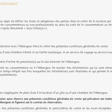
-charvigne.fr
r objet de définir les droits et obligations des parties dans le cadre de la location p
té de consommateurs ou non-professionnels au sens du code de la consommation ou de
ci-après dénommé « le(s) Client(s)
»).
ontracte avec l’Hébergeur dans le cadre des présentes conditions générales de vente.
u d’une chambre n’étant ni un forfait touristique, ni un service de voyage ou service tour
dre d’achat de prestation(s) sur le site Internet de l’Hébergeur.
ant au consommateur ou à l’Hébergeur de stocker des informations qui lui sont adres
e temps adapté aux fins auxquelles les informations sont destinées et qui permet la r
consommation).
e s'appliquent de plein droit à la location d’un gîte ou d’une chambre de l’Hébergeur.
on sans réserve aux présentes conditions générales de vente qui prévalent sur toutes 
ébergeur et figurent sur le contrat de réservation.
e des présentes conditions générales et particulières de vente et les avoir acceptées