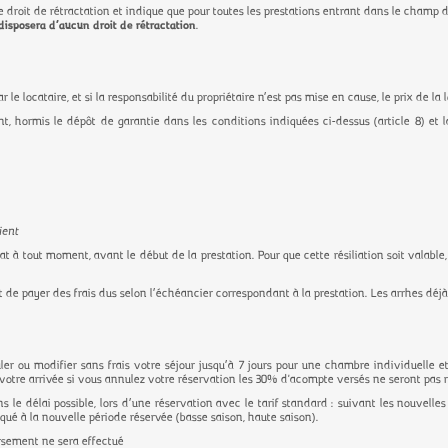
droit de rétractation et indique que pour toutes les prestations entrant dans le champ d’ap
 disposera d’aucun droit de rétractation
.
 le locataire, et si la responsabilité du propriétaire n’est pas mise en cause, le prix de la 
, hormis le dépôt de garantie dans les conditions indiquées ci-dessus (article 8) et 
lient
ntrat à tout moment, avant le début de la prestation. Pour que cette résiliation soit valable,
de payer des frais dus selon l’échéancier correspondant à la prestation. Les arrhes déj
er ou modifier sans frais votre séjour jusqu’à 7 jours pour une chambre individuelle et
 votre arrivée si vous annulez votre réservation les 30% d'acompte versés ne seront pas r
s le délai possible, lors d’une réservation avec le tarif standard : suivant les nouvelle
iqué à la nouvelle période réservée (basse saison, haute saison).
ursement ne sera effectué